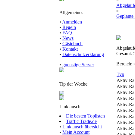
Abgelauf
»
Allgemeines
Geplante 
•
Anmelden
•
Regeln
•
FAQ
•
News
•
Gästebuch
Abgelauf
•
Kontakt
Gesamt: 
•
Datenschutzerklärung
Bereich:
•
guenstige Server
Typ
Aktiv-Ra
Tip der Woche
Aktiv-Ra
Aktiv-Ra
Aktiv-Ra
Aktiv-Ra
Linktausch
Aktiv-Ra
Die besten Toplisten
Aktiv-Ra
Traffic-Trade.de
Aktiv-Ra
•
Linktausch übersicht
Aktiv-Ra
•
Mein Account
Aktiv-Ra