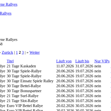
ene Rallyes
Rallyes
ene Rallyes
58
 »
Zurück
|
1
2
3
| »
Weiter
Titel
Läuft von
Läuft bis
Nur VIPs
llye
21 Tage Kaskaden
11.07.2026
31.07.2026
nein
llye
30 Tage Spiele-Rallye
20.06.2026
19.07.2026
nein
llye
30 Tage Spiele-Rallye
20.06.2026
19.07.2026
nein
llye
30 Tage Einsatz Spiele Ralley
20.06.2026
19.07.2026
nein
llye
30 Tage Bettel-Rallye
20.06.2026
19.07.2026
nein
llye
30 Tage Bonuspartner
20.06.2026
10.07.2026
nein
llye
21 Tage Surf-Rallye
20.06.2026
10.07.2026
nein
llye
21 Tage Slot-Rallye
20.06.2026
10.07.2026
nein
llye
Euro VIP Bettel Rallye
20.02.2026
30.05.2026
nein
llye
Euro VIP Bettel Rallye
20.02.2026
30.05.2026
nein