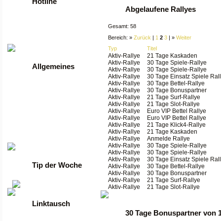
Hotline
Abgelaufene Rallyes
Tel: +49 2261 / 9972990
Gesamt: 58
Fax: +49 2261 / 9972989
Bereich: »
Zurück
|
1
2
3
| »
Weiter
Werktags von 9 bis 17 Uhr
Typ
Titel
Aktiv-Rallye
21 Tage Kaskaden
Aktiv-Rallye
30 Tage Spiele-Rallye
Allgemeines
Aktiv-Rallye
30 Tage Spiele-Rallye
Aktiv-Rallye
30 Tage Einsatz Spiele Ral
Aktiv-Rallye
30 Tage Bettel-Rallye
•
Anmelden
Aktiv-Rallye
30 Tage Bonuspartner
•
Regeln
Aktiv-Rallye
21 Tage Surf-Rallye
•
FAQ
Aktiv-Rallye
21 Tage Slot-Rallye
•
News
Aktiv-Rallye
Euro VIP Bettel Rallye
•
Gästebuch
Aktiv-Rallye
Euro VIP Bettel Rallye
•
Kontakt
Aktiv-Rallye
21 Tage Klick4-Rallye
•
Datenschutzerklärung
Aktiv-Rallye
21 Tage Kaskaden
Aktiv-Rallye
Anmelde Rallye
•
guenstige Server
Aktiv-Rallye
30 Tage Spiele-Rallye
Aktiv-Rallye
30 Tage Spiele-Rallye
Aktiv-Rallye
30 Tage Einsatz Spiele Ral
Tip der Woche
Aktiv-Rallye
30 Tage Bettel-Rallye
Aktiv-Rallye
30 Tage Bonuspartner
Aktiv-Rallye
21 Tage Surf-Rallye
Aktiv-Rallye
21 Tage Slot-Rallye
Linktausch
30 Tage Bonuspartner von 1