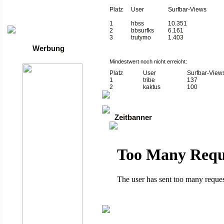
Die besten Toplisten
Traffic-Trade.de
Platz
User
Surfbar-Views
•
Linktausch übersicht
•
Mein Account
1
hbss
10.351
2
bbsurfks
6.161
3
trutymo
1.403
Werbung
Mindestwert noch nicht erreicht:
Platz
User
Surfbar-View
1
tribe
137
2
kaktus
100
Zeitbanner