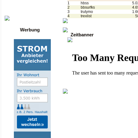
Die besten Toplisten
1
hbss
5.0
Traffic-Trade.de
2
bbsurfks
4.6
•
Linktausch übersicht
3
trutymo
1.6
•
Mein Account
4
trexlist
5
Werbung
Zeitbanner