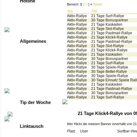
Hotline
Bereich:
1
2
3
| »
Weiter
Typ
Titel
Tel: +49 2261 / 9972990
Aktiv-Rallye
21 Tage Surf-Rallye
Fax: +49 2261 / 9972989
Aktiv-Rallye
30 Tage Bonuspartner
Aktiv-Rallye
21 Tage Kaskaden
Werktags von 9 bis 17 Uhr
Aktiv-Rallye
21 Tage Slot-Rallye
Aktiv-Rallye
21 Tage Paidmail-Rallye
Aktiv-Rallye
21 Tage Klick4-Rallye
Allgemeines
Aktiv-Rallye
21 Tage Paidmail-Rallye
Aktiv-Rallye
21 Tage Slot-Rallye
Aktiv-Rallye
21 Tage Klick4-Rallye
•
Anmelden
Aktiv-Rallye
21 Tage Kaskaden
•
Regeln
Aktiv-Rallye
30 Tage Bonuspartner
•
FAQ
Aktiv-Rallye
21 Tage Surf-Rallye
•
News
Aktiv-Rallye
30 Tage Spiele-Rallye
•
Gästebuch
Aktiv-Rallye
30 Tage Bettel-Rallye
•
Kontakt
Aktiv-Rallye
30 Tage Spiele-Rallye
•
Datenschutzerklärung
Aktiv-Rallye
30 Tage Einsatz Spiele Ral
Aktiv-Rallye
21 Tage Kaskaden
•
guenstige Server
Aktiv-Rallye
21 Tage Paidmail-Rallye
Aktiv-Rallye
30 Tage Bonuspartner
Aktiv-Rallye
21 Tage Surf-Rallye
Tip der Woche
21 Tage Klick4-Rallye von 0
Wer Klickt die meisten Banner innerhalb von 21
Linktausch
Platz
User
Surfbar-Vi