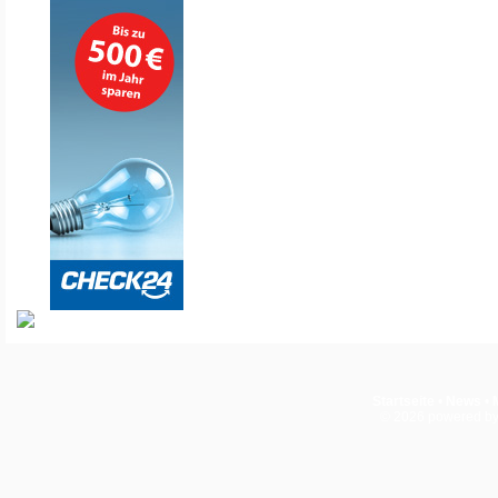
Startseite
•
News
•
© 2026
powered b