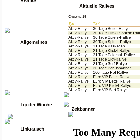
Hotline
Aktuelle Rallyes
Tel: +49 2261 / 9972990
Gesamt: 15
Fax: +49 2261 / 9972989
Typ
Titel
Werktags von 9 bis 17 Uhr
Aktiv-Rallye
30 Tage Bettel-Rallye
Aktiv-Rallye
30 Tage Einsatz Spiele Ral
Aktiv-Rallye
30 Tage Spiele-Rallye
Aktiv-Rallye
30 Tage Spiele-Rallye
Allgemeines
Aktiv-Rallye
21 Tage Kaskaden
Aktiv-Rallye
21 Tage Klick4-Rallye
•
Anmelden
Aktiv-Rallye
21 Tage Paidmail-Rallye
•
Regeln
Aktiv-Rallye
21 Tage Slot-Rallye
•
FAQ
Aktiv-Rallye
21 Tage Surf-Rallye
•
News
Aktiv-Rallye
30 Tage Bonuspartner
•
Gästebuch
Aktiv-Rallye
100 Tage Ref-Rallye
•
Kontakt
Aktiv-Rallye
Euro VIP Bettel Rallye
•
Datenschutzerklärung
Aktiv-Rallye
Euro VIP Bettel Rallye
Aktiv-Rallye
Euro VIP Klick4 Rallye
•
guenstige Server
Aktiv-Rallye
Euro VIP Surf Rallye
Tip der Woche
Zeitbanner
Linktausch