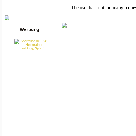
Die besten Toplisten
Traffic-Trade.de
•
Linktausch übersicht
•
Mein Account
Werbung