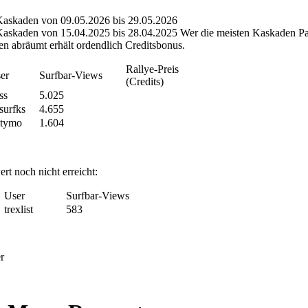
Kaskaden von 09.05.2026 bis 29.05.2026
askaden von 15.04.2025 bis 28.04.2025 Wer die meisten Kaskaden Pa
en abräumt erhält ordendlich Creditsbonus.
Rallye-Preis
er
Surfbar-Views
(Credits)
ss
5.025
surfks
4.655
utymo
1.604
rt noch nicht erreicht:
User
Surfbar-Views
trexlist
583
r