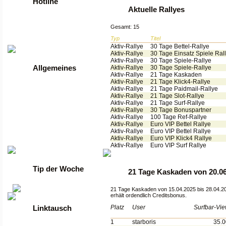
Hotline
Aktuelle Rallyes
Tel: +49 2261 / 9972990
Gesamt: 15
Fax: +49 2261 / 9972989
Typ
Titel
Werktags von 9 bis 17 Uhr
Aktiv-Rallye
30 Tage Bettel-Rallye
Aktiv-Rallye
30 Tage Einsatz Spiele Ral
Aktiv-Rallye
30 Tage Spiele-Rallye
Aktiv-Rallye
30 Tage Spiele-Rallye
Allgemeines
Aktiv-Rallye
21 Tage Kaskaden
Aktiv-Rallye
21 Tage Klick4-Rallye
•
Anmelden
Aktiv-Rallye
21 Tage Paidmail-Rallye
•
Regeln
Aktiv-Rallye
21 Tage Slot-Rallye
•
FAQ
Aktiv-Rallye
21 Tage Surf-Rallye
•
News
Aktiv-Rallye
30 Tage Bonuspartner
•
Gästebuch
Aktiv-Rallye
100 Tage Ref-Rallye
•
Kontakt
Aktiv-Rallye
Euro VIP Bettel Rallye
•
Datenschutzerklärung
Aktiv-Rallye
Euro VIP Bettel Rallye
Aktiv-Rallye
Euro VIP Klick4 Rallye
•
guenstige Server
Aktiv-Rallye
Euro VIP Surf Rallye
Tip der Woche
21 Tage Kaskaden von 20.06
21 Tage Kaskaden von 15.04.2025 bis 28.04.2
erhält ordendlich Creditsbonus.
Platz
User
Surfbar-Vi
Linktausch
1
starboris
35.