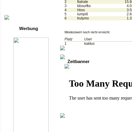
Die besten Toplisten
2
flatrate
15.
Traffic-Trade.de
3
bbsurfks
4.
•
Linktausch übersicht
4
hbss
3.
•
Mein Account
5
lumpi6
2.
6
trutymo
1.
Werbung
Mindestwert noch nicht erreicht:
Platz
User
1
kaktus
Zeitbanner