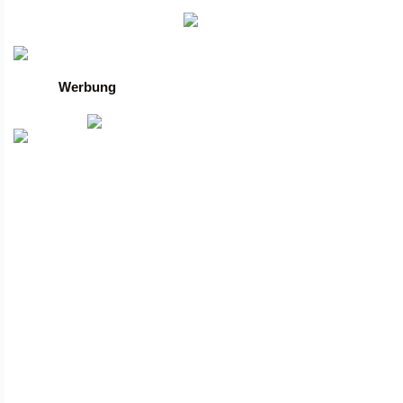
Die besten Toplisten
Traffic-Trade.de
•
Linktausch übersicht
•
Mein Account
Werbung