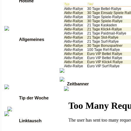
Hotline
Typ
Titel
Aktiv-Rallye
30 Tage Bettel-Rallye
Tel: +49 2261 / 9972990
Aktiv-Rallye
30 Tage Einsatz Spiele Ral
Fax: +49 2261 / 9972989
Aktiv-Rallye
30 Tage Spiele-Rallye
Aktiv-Rallye
30 Tage Spiele-Rallye
Werktags von 9 bis 17 Uhr
Aktiv-Rallye
21 Tage Kaskaden
Aktiv-Rallye
21 Tage Klick4-Rallye
Aktiv-Rallye
21 Tage Paidmail-Rallye
Aktiv-Rallye
21 Tage Slot-Rallye
Allgemeines
Aktiv-Rallye
21 Tage Surf-Rallye
Aktiv-Rallye
30 Tage Bonuspartner
Aktiv-Rallye
100 Tage Ref-Rallye
•
Anmelden
Aktiv-Rallye
Euro VIP Bettel Rallye
•
Regeln
Aktiv-Rallye
Euro VIP Bettel Rallye
•
FAQ
Aktiv-Rallye
Euro VIP Klick4 Rallye
•
News
Aktiv-Rallye
Euro VIP Surf Rallye
•
Gästebuch
•
Kontakt
•
Datenschutzerklärung
•
guenstige Server
Zeitbanner
Tip der Woche
Linktausch