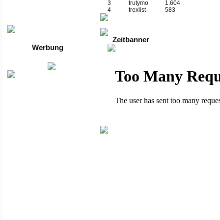
Die besten Toplisten
3
trutymo
1.604
Traffic-Trade.de
4
trexlist
583
•
Linktausch übersicht
•
Mein Account
Zeitbanner
Werbung