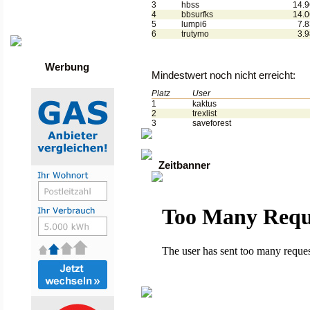
Die besten Toplisten
3
hbss
14.
Traffic-Trade.de
4
bbsurfks
14.
•
Linktausch übersicht
5
lumpi6
7.
•
Mein Account
6
trutymo
3.
Werbung
Mindestwert noch nicht erreicht:
Platz
User
1
kaktus
2
trexlist
3
saveforest
Zeitbanner