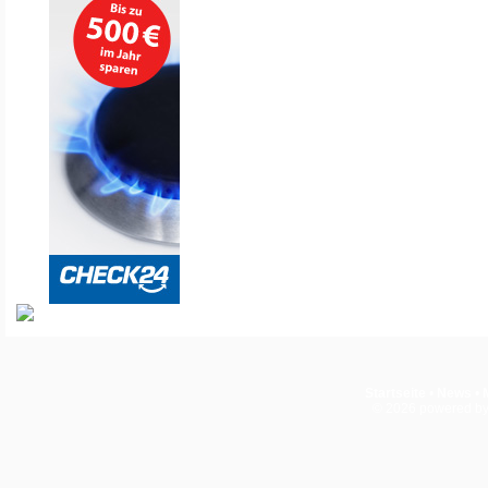
Startseite
•
News
•
© 2026
powered b