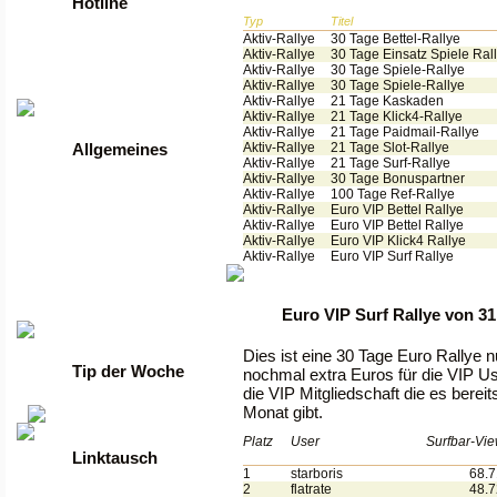
Hotline
Typ
Titel
Aktiv-Rallye
30 Tage Bettel-Rallye
Tel: +49 2261 / 9972990
Aktiv-Rallye
30 Tage Einsatz Spiele Ral
Fax: +49 2261 / 9972989
Aktiv-Rallye
30 Tage Spiele-Rallye
Aktiv-Rallye
30 Tage Spiele-Rallye
Werktags von 9 bis 17 Uhr
Aktiv-Rallye
21 Tage Kaskaden
Aktiv-Rallye
21 Tage Klick4-Rallye
Aktiv-Rallye
21 Tage Paidmail-Rallye
Aktiv-Rallye
21 Tage Slot-Rallye
Allgemeines
Aktiv-Rallye
21 Tage Surf-Rallye
Aktiv-Rallye
30 Tage Bonuspartner
•
Anmelden
Aktiv-Rallye
100 Tage Ref-Rallye
•
Regeln
Aktiv-Rallye
Euro VIP Bettel Rallye
•
FAQ
Aktiv-Rallye
Euro VIP Bettel Rallye
•
News
Aktiv-Rallye
Euro VIP Klick4 Rallye
•
Gästebuch
Aktiv-Rallye
Euro VIP Surf Rallye
•
Kontakt
•
Datenschutzerklärung
•
guenstige Server
Euro VIP Surf Rallye von 31
Dies ist eine 30 Tage Euro Rallye nu
Tip der Woche
nochmal extra Euros für die VIP U
die VIP Mitgliedschaft die es bereit
Monat gibt.
Platz
User
Surfbar-Vi
Linktausch
1
starboris
68.
2
flatrate
48.