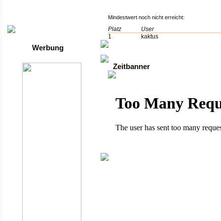
Die besten Toplisten
Traffic-Trade.de
•
Linktausch übersicht
Mindestwert noch nicht erreicht:
•
Mein Account
Platz
User
1
kaktus
Werbung
Zeitbanner