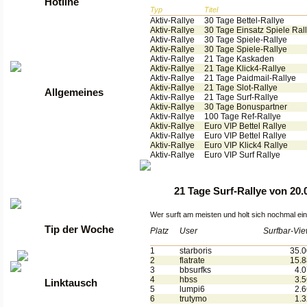
Hotline
Typ
Titel
Aktiv-Rallye
30 Tage Bettel-Rallye
Tel: +49 2261 / 9972990
Aktiv-Rallye
30 Tage Einsatz Spiele Ral
Fax: +49 2261 / 9972989
Aktiv-Rallye
30 Tage Spiele-Rallye
Aktiv-Rallye
30 Tage Spiele-Rallye
Werktags von 9 bis 17 Uhr
Aktiv-Rallye
21 Tage Kaskaden
Aktiv-Rallye
21 Tage Klick4-Rallye
Aktiv-Rallye
21 Tage Paidmail-Rallye
Aktiv-Rallye
21 Tage Slot-Rallye
Allgemeines
Aktiv-Rallye
21 Tage Surf-Rallye
Aktiv-Rallye
30 Tage Bonuspartner
Aktiv-Rallye
100 Tage Ref-Rallye
•
Anmelden
Aktiv-Rallye
Euro VIP Bettel Rallye
•
Regeln
Aktiv-Rallye
Euro VIP Bettel Rallye
•
FAQ
Aktiv-Rallye
Euro VIP Klick4 Rallye
•
News
Aktiv-Rallye
Euro VIP Surf Rallye
•
Gästebuch
•
Kontakt
•
Datenschutzerklärung
21 Tage Surf-Rallye von 20.
•
guenstige Server
Wer surft am meisten und holt sich nochmal e
Tip der Woche
Platz
User
Surfbar-Vi
1
starboris
35.
2
flatrate
15.
3
bbsurfks
4.
4
hbss
3.
Linktausch
5
lumpi6
2.
6
trutymo
1.