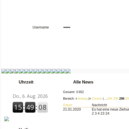
Uhrzeit
Alle News
Gesamt: 3.652
Bereich: »
Anfang
|»
Zurück
| ...
294
295
296
29
Datum
Nachricht
21.01.2020
Es hat eine neue Ziehu
2 3 4 23 24