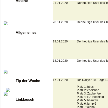
Hotline
21.01.2020
Der heutige User des T
Tel: +49 2261 / 9972990
Fax: +49 2261 / 9972989
Werktags von 9 bis 17 Uhr
20.01.2020
Der heutige User des T
Allgemeines
•
Anmelden
19.01.2020
Der heutige User des T
•
Regeln
•
FAQ
•
News
•
Gästebuch
•
Kontakt
18.01.2020
Der heutige User des T
•
Datenschutzerklärung
•
guenstige Server
17.01.2020
Die Rallye "100 Tage Ref
Tip der Woche
Platz 1: hbss
Platz 2: choichop
Platz 3: Zauberfee
Platz 4: RA-Bechtold
Linktausch
Platz 5: bbsurfks
Platz 6: lumpi6
Platz 7: alpha3