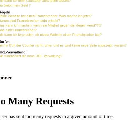
ie kann ich mein Guthaben auszahlen lassen?
o bleibt mein Geld ?
Regeln
eine Website hat einen Framebrecher. Was mache ich jetzt?
arum sind Framebrecher nicht erlaubt?
as kann ich machen, wenn ein Mitglied gegen die Regeln verst??t?
as sind Framebrecher?
ie kann ich feststellen, ob meine Website einen Framebrecher hat?
Surfen
ei mir l?uft der Counter nicht runter und es wird keine neue Seite angezeigt, warum?
URL-Verwaltung
ie funktioniert die neue URL-Verwaltung?
banner