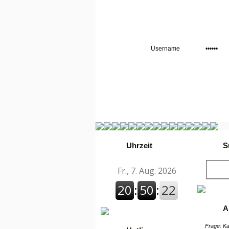
Uhrzeit
S
A
Frage: Ka