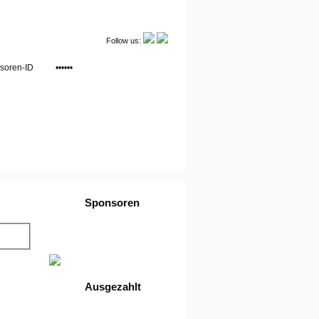
Follow us:
Sponsoren
•
Login
•
Werbung buchen
•
AGB
Ausgezahlt
886,32 Euro