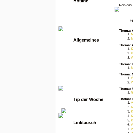
Hotline
Nein das 
Tel: +49 2261 / 9972990
Fax: +49 2261 / 9972989
F
Werktags von 9 bis 17 Uhr
Thema: 
M
M
Allgemeines
Thema: 
K
•
Anmelden
K
•
Regeln
W
•
FAQ
•
News
Thema: 
•
Gästebuch
M
•
Kontakt
Thema: C
•
Datenschutzerklärung
W
W
•
guenstige Server
Thema: M
G
Tip der Woche
Thema: P
A
K
K
K
K
Linktausch
W
W