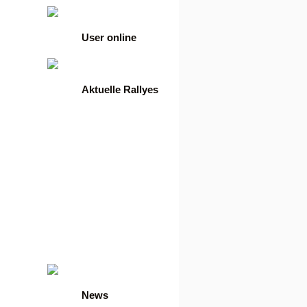
User online
Aktuelle Rallyes
•
100 Tage Ref-Rallye
•
21 Tage Kaskaden
•
21 Tage Klick4-Rallye
•
21 Tage Paidmail-Rallye
•
21 Tage Slot-Rallye
•
21 Tage Surf-Rallye
•
30 Tage Bettel-Rallye
•
30 Tage Bonuspartner
•
30 Tage Einsatz Spiele
Ralley
•
30 Tage Spiele-Rallye
•
30 Tage Spiele-Rallye
•
Euro VIP Bettel Rallye
•
Euro VIP Bettel Rallye
•
Euro VIP Klick4 Rallye
•
Euro VIP Surf Rallye
News