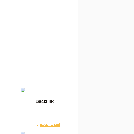
07.08.2026
Der heutige User des Tages
ist: bbsurfks. Herzlichen
Glückwunsch!
06.08.2026
Der heutige User des Tages
ist: flatrate. Herzlichen
Glückwunsch!
05.08.2026
Es hat eine neue Ziehung
der Lotto-Zahlen gegeben:
6 10 13 17 18
05.08.2026
Der heutige User des Tages
ist: trutymo. Herzlichen
Glückwunsch!
Backlink
Wordpress Hosting
Erotiktraum