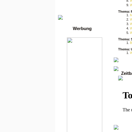
Die besten Toplisten
W
Traffic-Trade.de
W
•
Linktausch übersicht
Thema: 
•
Mein Account
M
W
W
Werbung
W
W
Thema: 
B
Thema: 
W
Zeit