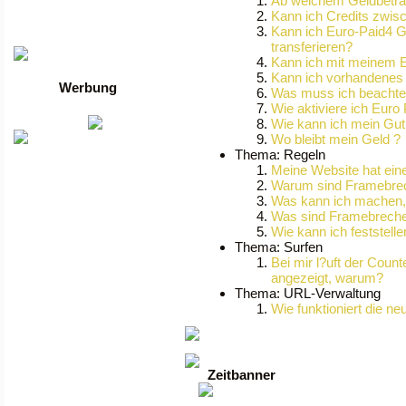
Ab welchem Geldbetra
Die besten Toplisten
Traffic-Trade.de
Kann ich Credits zwis
•
Linktausch übersicht
Kann ich Euro-Paid4 G
•
Mein Account
transferieren?
Kann ich mit meinem E
Kann ich vorhandenes
Werbung
Was muss ich beachten
Wie aktiviere ich Euro
Wie kann ich mein Gu
Wo bleibt mein Geld ?
Thema: Regeln
Meine Website hat ein
Warum sind Framebrech
Was kann ich machen, 
Was sind Framebrech
Wie kann ich feststell
Thema: Surfen
Bei mir l?uft der Count
angezeigt, warum?
Thema: URL-Verwaltung
Wie funktioniert die 
Zeitbanner