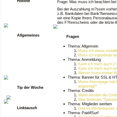
Hotline
Frage: Was muss ich beachten bei
Bei der Auszahlung m?ssen vorher i
Tel: +49 2261 / 9972990
z.B. Bankdaten bei Bank?berweis
Fax: +49 2261 / 9972989
wir eine Kopie Ihrers Personalausw
Werktags von 9 bis 17 Uhr
des F?hrerscheins oder die letzte 
Allgemeines
Fragen
•
Anmelden
Thema: Allgemein
•
Regeln
Muss ich etwas install
•
FAQ
Muss ich irgendwas b
•
News
Thema: Anmeldung
•
Gästebuch
•
Kontakt
Kann ich mich auch 2
•
Datenschutzerklärung
Kann ich mich auch w
Warum muss meine Web
•
guenstige Server
Thema: Banner für SSL & 
Meine Homepage hat k
angezeigt?
Tip der Woche
Thema: Credits
Wann werden die Credi
Was bedeutet "Spardo
Thema: Mitglieder werben
Linktausch
Gibt es Werbebanner, 
Thema: Paid4Surf